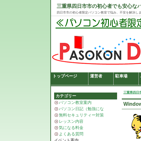
三重県四日市市の初心者でも安心な
四日市市の初心者限定パソコン教室で悩み、不安を解決し
トップページ
運営者
駐車場
三重県四日
カテゴリー
パソコン教室案内
Windo
パソコン日記（勉強にな
る？？）
無料セキュリティー対策
レッスン内容
気になる料金
よくある質問
イベント案内