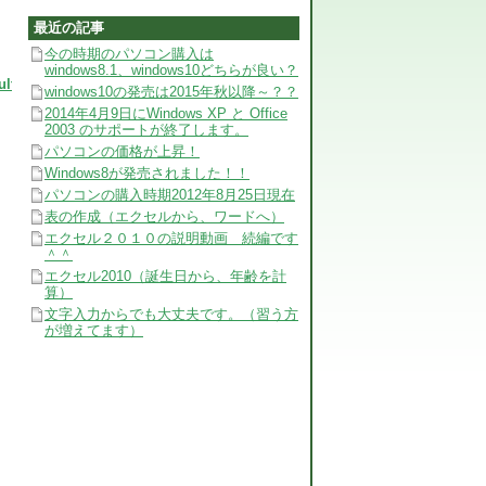
最近の記事
今の時期のパソコン購入は
windows8.1、windows10どちらが良い？
ult.mspx
windows10の発売は2015年秋以降～？？
2014年4月9日にWindows XP と Office
2003 のサポートが終了します。
パソコンの価格が上昇！
Windows8が発売されました！！
パソコンの購入時期2012年8月25日現在
表の作成（エクセルから、ワードへ）
エクセル２０１０の説明動画 続編です
＾＾
エクセル2010（誕生日から、年齢を計
算）
文字入力からでも大丈夫です。（習う方
が増えてます）