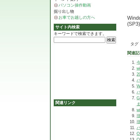
パソコン操作動画
掘り出し物
お車でお越しの方へ
Windo
(SP3)
サイト内検索
キーワードで検索できます。
タグ 
関連記
今
w
2
W
パ
G
関連リンク
w
パ
O
O