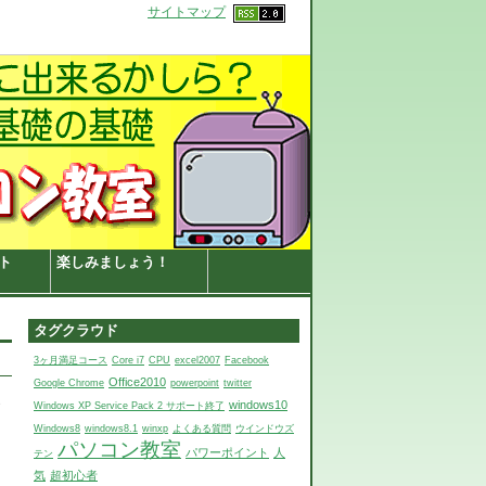
サイトマップ
ト
楽しみましょう！
タグクラウド
3ヶ月満足コース
Core i7
CPU
excel2007
Facebook
Office2010
Google Chrome
powerpoint
twitter
終
windows10
Windows XP Service Pack 2 サポート終了
Windows8
windows8.1
winxp
よくある質問
ウインドウズ
パソコン教室
パワーポイント
人
テン
気
超初心者