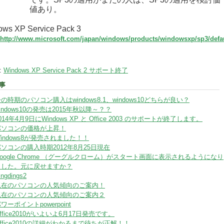
値あり。
ws XP Service Pack 3
http://www.microsoft.com/japan/windows/products/windowsxp/sp3/defa
:
Windows XP Service Pack 2 サポート終了
事
の時期のパソコン購入はwindows8.1、windows10どちらが良い？
indows10の発売は2015年秋以降～？？
014年4月9日にWindows XP と Office 2003 のサポートが終了します。
パソコンの価格が上昇！
indows8が発売されました！！
ソコンの購入時期2012年8月25日現在
oogle Chrome （グーグルクローム）がスタート画面に表示されるようになり
ました。元に戻せますか？
ingdings2
現在のパソコンの人気傾向のご案内！
現在のパソコンの人気傾向のご案内２
ワーポイントpowerpoint
ffice2010がいよいよ6月17日発売です。
ffice2010の詳細がわかるまで待ちが正解！！